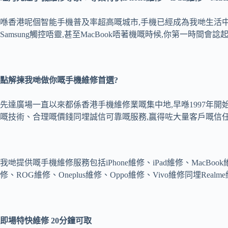
喺香港呢個智能手機普及率超高嘅城市,手機已經成為我哋生活中不
Samsung觸控唔靈,甚至MacBook唔著機嘅時候,你第一時間會
點解揀我哋做你嘅手機維修首選
?
先達廣場一直以來都係香港手機維修業嘅集中地,早喺1997年
嘅技術、合理嘅價錢同埋誠信可靠嘅服務,贏得咗大量客戶嘅信
我哋提供嘅手機維修服務包括iPhone維修、iPad維修、MacBook維修
修、ROG維修、Oneplus維修、Oppo維修、Vivo維修同埋
即場特快維修
20
分鐘可取