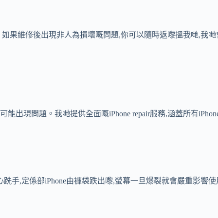
如果維修後出現非人為損壞嘅問題,你可以隨時返嚟搵我哋,我哋
問題。我哋提供全面嘅iPhone repair服務,涵蓋所有iPhone型
,定係部iPhone由褲袋跌出嚟,螢幕一旦爆裂就會嚴重影響使用。我哋提