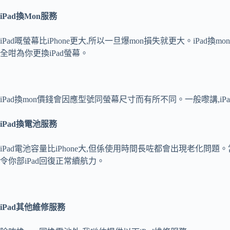
iPad
換
Mon
服務
iPad嘅螢幕比iPhone更大,所以一旦爆mon損失就更大。iP
全咁為你更換iPad螢幕。
iPad換mon價錢會因應型號同螢幕尺寸而有所不同。一般嚟講,iPa
iPad
換電池服務
iPad電池容量比iPhone大,但係使用時間長咗都會出現老化問
令你部iPad回復正常續航力。
iPad
其他維修服務