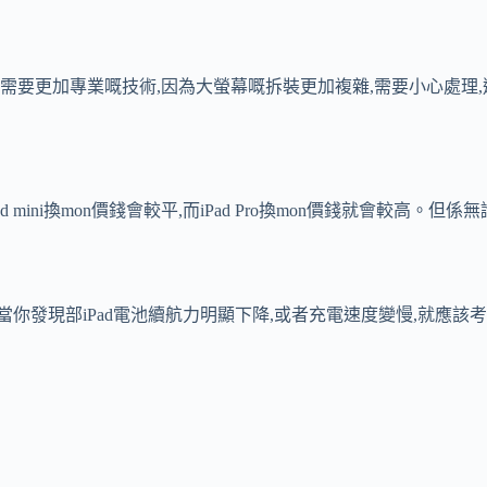
ad換mon需要更加專業嘅技術,因為大螢幕嘅拆裝更加複雜,需要小心
d mini換mon價錢會較平,而iPad Pro換mon價錢就會較
題。當你發現部iPad電池續航力明顯下降,或者充電速度變慢,就應該