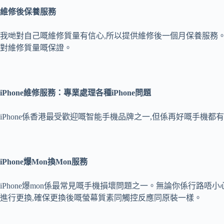
維修後保養服務
我哋對自己嘅維修質量有信心,所以提供維修後一個月保養服務。
對維修質量嘅保證。
iPhone
維修服務：專業處理各種
iPhone
問題
iPhone係香港最受歡迎嘅智能手機品牌之一,但係再好嘅手機都有可能出現
iPhone
爆
Mon
換
Mon
服務
iPhone爆mon係最常見嘅手機損壞問題之一。無論你係行路唔小心跣手
進行更換,確保更換後嘅螢幕質素同觸控反應同原裝一樣。