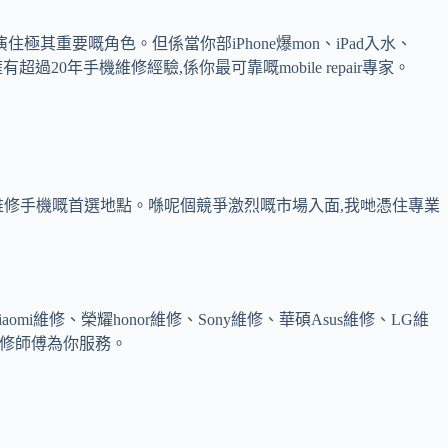
重要嘅角色。但係當你部iPhone爆mon、iPad入水、
過20年手機維修經驗,係你最可靠嘅mobile repair專家。
、維修手機嘅首選地點。喺呢個競爭激烈嘅市場入面,我哋憑住專業
xiaomi維修、榮耀honor維修、Sony維修、華碩Asus維修、LG維
嘅維修師傅為你服務。