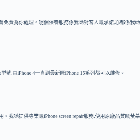
會免費為你處理。呢個保養服務係我哋對客人嘅承諾,亦都係我哋
號,由iPhone 4一直到最新嘅iPhone 15系列都可以維修。
供專業嘅iPhone screen repair服務,使用原廠品質嘅螢幕