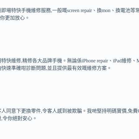
快手機維修服務,一般嘅screen repair、換mon、換電池
令你更加放心。
大品牌手機。無論係iPhone repair、iPad維修、MacBook 
夠快速準確咁診斷問題,並且提供最有效嘅維修方案。
同意下更換零件,令客人感到被欺騙。我哋堅持明碼實價,免費CH
,令你絕對安心。