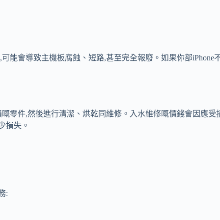
當,可能會導致主機板腐蝕、短路,甚至完全報廢。如果你部iPhon
受損嘅零件,然後進行清潔、烘乾同維修。入水維修嘅價錢會因應受損程
減少損失。
務: