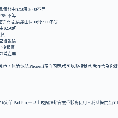
錢由$250到$500不等
380不等
題,價錢由$200到$500不等
$250起
報價
查後報價
查後報價
師傅處理
同疑難雜症。無論你部iPhone出現咩問題,都可以嚟搵我哋,我哋會
d Air定係iPad Pro,一旦出現問題都會嚴重影響使用。我哋提供全面