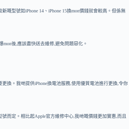
新嘅型號如iPhone 14、iPhone 15換mon價錢就會較高。但係無
爆mon後,應該盡快送去維修,避免問題惡化。
要更換。我哋提供iPhone換電池服務,使用優質電池進行更換,令你
,視乎型號而定。相比起Apple官方維修中心,我哋嘅價錢更加實惠,而且