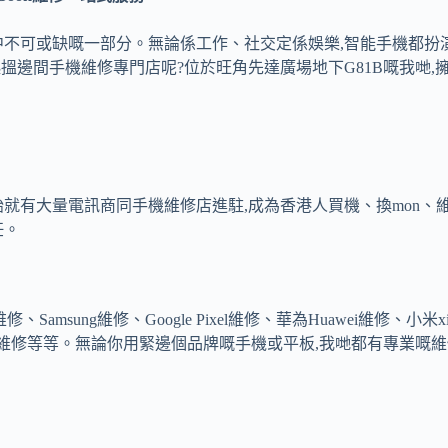
可或缺嘅一部分。無論係工作、社交定係娛樂,智能手機都扮演住極其
諗起搵邊間手機維修專門店呢?位於旺角先達廣場地下G81B嘅我哋,擁有超
開始就有大量電訊商同手機維修店進駐,成為香港人買機、換mon
任。
、Samsung維修、Google Pixel維修、華為Huawei維修、小米
Realme維修等等。無論你用緊邊個品牌嘅手機或平板,我哋都有專業