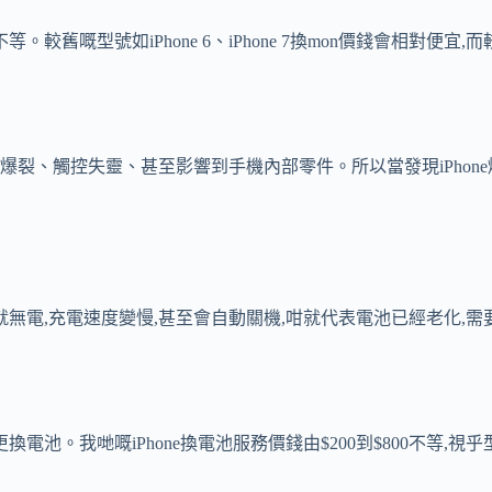
等。較舊嘅型號如iPhone 6、iPhone 7換mon價錢會相對便宜,而較
爆裂、觸控失靈、甚至影響到手機內部零件。所以當發現iPhone
一陣就無電,充電速度變慢,甚至會自動關機,咁就代表電池已經老化,需
考慮更換電池。我哋嘅iPhone換電池服務價錢由$200到$800不等