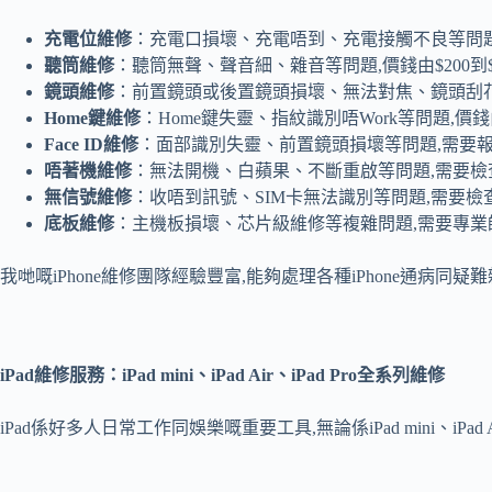
充電位維修
：充電口損壞、充電唔到、充電接觸不良等問題,價
聽筒維修
：聽筒無聲、聲音細、雜音等問題,價錢由$200到$
鏡頭維修
：前置鏡頭或後置鏡頭損壞、無法對焦、鏡頭刮花等問
Home鍵維修
：Home鍵失靈、指紋識別唔Work等問題,價錢由
Face ID
維修
：面部識別失靈、前置鏡頭損壞等問題,需要
唔著機維修
：無法開機、白蘋果、不斷重啟等問題,需要檢
無信號維修
：收唔到訊號、SIM卡無法識別等問題,需要檢
底板維修
：主機板損壞、芯片級維修等複雜問題,需要專業
我哋嘅iPhone維修團隊經驗豐富,能夠處理各種iPhone通病
iPad
維修服務：
iPad mini
、
iPad Air
、
iPad Pro
全系列維修
iPad係好多人日常工作同娛樂嘅重要工具,無論係iPad mini、iPa