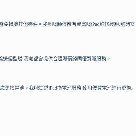
處理,避免損壞其他零件。我哋嘅師傅擁有豐富嘅iPad維修經驗,能夠安
高。但係無論邊個型號,我哋都會提供合理嘅價錢同優質嘅服務。
考慮更換電池。我哋提供iPad換電池服務,使用優質電池進行更換,