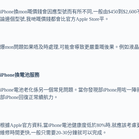
iPhone換mon嘅價錢會因應型號而有所不同,一般由$450到$2,600不
論邊個型號,我哋嘅價錢都會比官方Apple Store平。
爆mon問題如果唔及時處理,可能會導致更嚴重嘅後果。例如液晶
iPhone
換電池服務
iPhone電池老化係另一個常見問題。當你發現部iPhone用咗
部iPhone回復正常續航力。
根據Apple官方資料,當iPhone電池健康度低於80%時,就應該
維修時間更快,一般只需要20-30分鐘就可以完成。